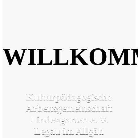
WILLKOM
Kulturpädagogische
Arbeitsgemeinschaft
Lindengarten e. V.
Legau im Allgäu